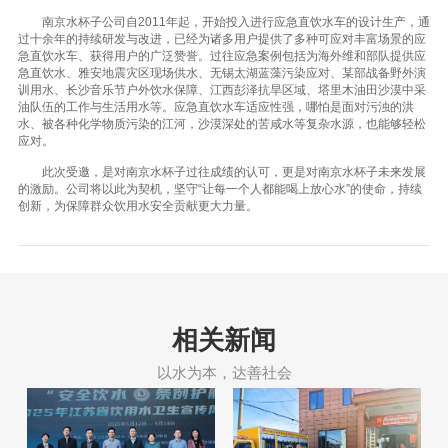
南京水杯子公司自2011年起，开始投入进行应急直饮水车的设计生产，通
过十余年的持续研发与改进，已经为诸多用户提供了多种可应对丰富场景的应
急直饮水车、获得用户的广泛赞誉。过往应急案例包括为海外维和部队提供应
急直饮水、雅安地震灾区现场供水、无锡太湖蓝藻污染应对、某部战备野外演
训用水、长沙音乐节户外饮水保障、江西彭泽抗旱区域、塔里木油田沙漠中采
油队伍的工作与生活用水等。应急直饮水车适应性强，哪怕是面对污浊的洪
水、被各种化学物质污染的江河，沙漠深处的苦咸水等复杂水源，也能够轻松
应对。
此次受邀，是对南京水杯子过往成绩的认可，更是对南京水杯子未来发展
的激励。公司将以此为契机，坚守“让每一个人都能喝上放心水”的使命，持续
创新，为保障群众饮用水安全贡献更大力量。
相关新闻
以水为本，达善社会