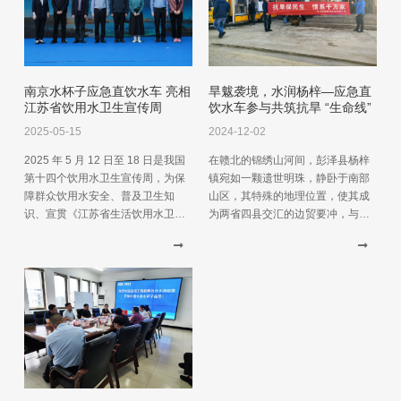
南京水杯子应急直饮水车 亮相
旱魃袭境，水润杨梓—应急直
江苏省饮用水卫生宣传周
饮水车参与共筑抗旱 “生命线”
2025-05-15
2024-12-02
2025 年 5 月 12 日至 18 日是我国
在赣北的锦绣山河间，彭泽县杨梓
第十四个饮用水卫生宣传周，为保
镇宛如一颗遗世明珠，静卧于南部
障群众饮用水安全、普及卫生知
山区，其特殊的地理位置，使其成
识、宣贯《江苏省生活饮用水卫生
为两省四县交汇的边贸要冲，与安
监督条例》，5 月 11 日，由江苏省
徽省东至县青山乡、江西省鄱阳县
卫生健康委、省疾病预防控制局主
谢家滩和响水滩乡、都昌县大港镇
办的“2025 年生活饮用水卫生宣传
以及本县天红镇、太平关乡等多地
周启动仪式”在南京鼓楼吾悦广场盛
山水相依，人文相亲。这片承载着
大启幕。南京水杯子净水科技有限
岁月烟火与市井繁华的土地，向来
公司受邀参与了本次活动，并在会
以灵秀之姿滋养着一方百姓，然
上作为净水行业代表进行了发言。
而，天有不测风云，一场旷日持久
的干旱，如阴霾般悄然笼罩，无情
地打破了往昔的宁静与润泽。