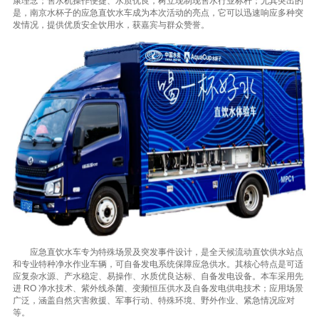
康理念；售水机操作便捷、水质优良，树立现制现售水行业标杆；尤其突出的
是，南京水杯子的应急直饮水车成为本次活动的亮点，它可以迅速响应多种突
发情况，提供优质安全饮用水，获嘉宾与群众赞誉。
应急直饮水车专为特殊场景及突发事件设计，是全天候流动直饮供水站点
和专业特种净水作业车辆，可自备发电系统保障应急供水。其核心特点是可适
应复杂水源、产水稳定、易操作、水质优良达标、自备发电设备。本车采用先
进 RO 净水技术、紫外线杀菌、变频恒压供水及自备发电供电技术；应用场景
广泛，涵盖自然灾害救援、军事行动、特殊环境、野外作业、紧急情况应对
等。