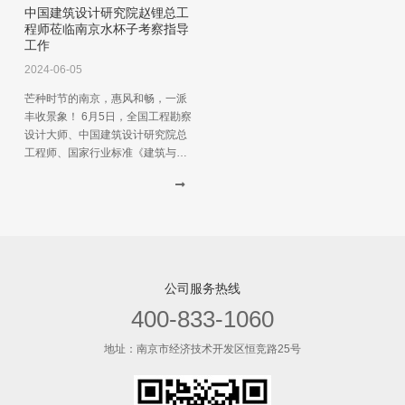
中国建筑设计研究院赵锂总工
程师莅临南京水杯子考察指导
工作
2024-06-05
芒种时节的南京，惠风和畅，一派
丰收景象！ 6月5日，全国工程勘察
设计大师、中国建筑设计研究院总
工程师、国家行业标准《建筑与小
区管道直饮水系统技术规程》主要
起草人赵锂一行，莅临中国水务南
京水杯子公司考察指导工作。中国
水务银龙水杯子直饮水集团有限公
司董事长谢科军、南京水联天下水
处理科技研究院院长董平等陪同考
察交流。
公司服务热线
400-833-1060
地址：南京市经济技术开发区恒竞路25号