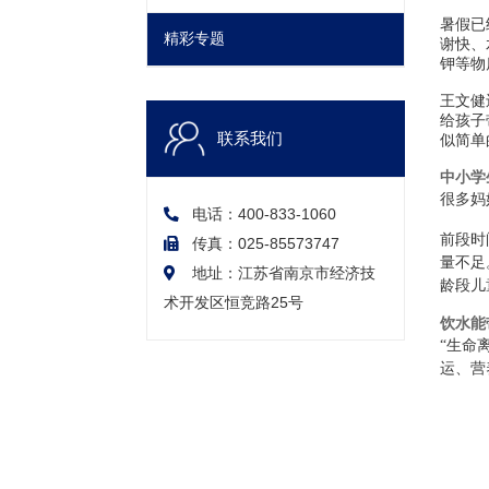
暑假已
精彩专题
谢快、
钾等物
王文健
给孩子
联系我们
似简单
中小学
很多妈
电话：400-833-1060
前段时
传真：025-85573747
量不足
地址：江苏省南京市经济技
龄段儿
术开发区恒竞路25号
饮水能
“生命
运、营