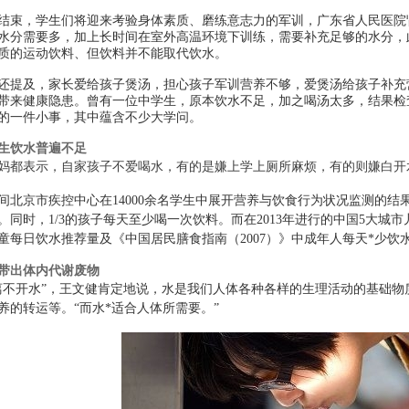
结束，学生们将迎来考验身体素质、磨练意志力的军训，广东省人民医院
水分需要多，加上长时间在室外高温环境下训练，需要补充足够的水分，
质的运动饮料、但饮料并不能取代饮水。
还提及，家长爱给孩子煲汤，担心孩子军训营养不够，爱煲汤给孩子补充
带来健康隐患。曾有一位中学生，原本饮水不足，加之喝汤太多，结果检
的一件小事，其中蕴含不少大学问。
生饮水普遍不足
妈都表示，自家孩子不爱喝水，有的是嫌上学上厕所麻烦，有的则嫌白开
间北京市疾控中心在14000余名学生中展开营养与饮食行为状况监测的结果
。同时，1/3的孩子每天至少喝一次饮料。而在2013年进行的中国5大
童每日饮水推荐量及《中国居民膳食指南（2007）》中成年人每天*少饮
带出体内代谢废物
离不开水”，王文健肯定地说，水是我们人体各种各样的生理活动的基础
养的转运等。“而水*适合人体所需要。”