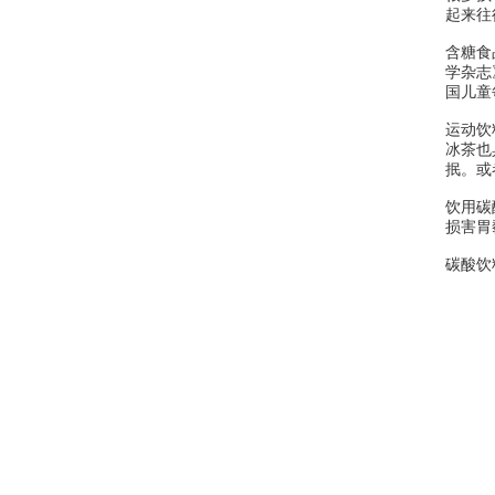
起来往
含糖食
学杂志
国儿童
运动饮
冰茶也
抿。或
饮用碳
损害胃
碳酸饮