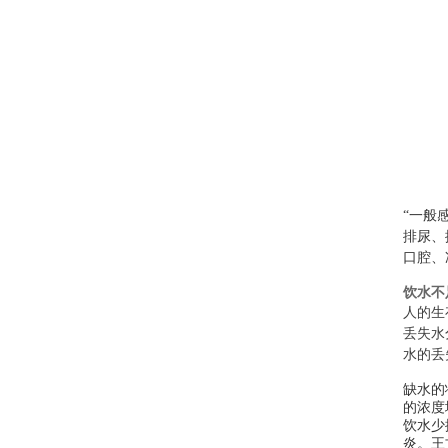
“一般
排尿、
口腔、
饮水不
人的生
丢失水
水的丢
缺水的
的浓度
饮水少
炎。王