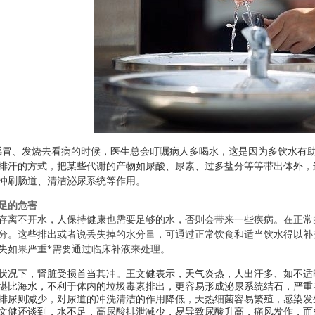
感冒、发烧去看病的时候，医生总会叮嘱病人多喝水，这是因为多饮水有
排汗的方式，把某些代谢的产物如尿酸、尿素、过多盐分等等带出体外，
冲刷肠道、清洁泌尿系统等作用。
足的危害
存离不开水，人保持健康也需要足够的水，否则会带来一些疾病。在正常
分。这些排出或者说丢失掉的水分量，可通过正常饮食和适当饮水得以补
失如果严重*需要通过临床补液来处理。
状况下，肾脏受损首当其冲。王文健表示，天气炎热，人出汗多、如不适
堪比海水，不利于体内的垃圾毒素排出，更容易形成泌尿系统结石，严重
排尿则减少，对尿道的冲洗清洁的作用降低，天热细菌容易繁殖，感染发
文健还谈到，水不足，高尿酸排泄减少，易导致尿酸升高，痛风发作，而