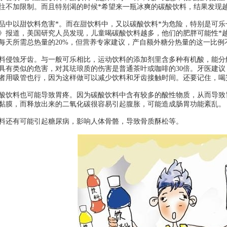
往不加限制。而且特别渴的时候*希望来一瓶冰爽的碳酸饮料，结果发现
品中以甜饮料危害*。而在甜饮料中，又以碳酸饮料*为危险，特别是可乐
》报道，美国研究人员发现，儿童喝碳酸饮料越多，他们的肥胖可能性*
每天所需总热量的20%，但营养专家建议，产自额外糖分热量的这一比例不
料侵蚀牙齿。与一般可乐相比，运动饮料的添加剂里含多种有机酸，能分
具有类似的危害，对其珐琅质的伤害是普通茶叶或咖啡的30倍。牙医建议
者用吸管也行，因为这样做可以减少饮料和牙齿接触时间。还要记住，喝
酸饮料也可能导致胃疼。因为碳酸饮料中含有较多的酸性物质，从而导致
黏膜，而释放出来的二氧化碳很容易引起腹胀，可能造成肠胃功能紊乱。
料还有可能引起糖尿病，影响人体骨骼，导致骨质酥松等。