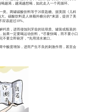
越喝越渴，越渴越想喝，如此走入一个死循环。
一类。两罐碳酸饮料等于20茶匙糖。据美国《儿科
越大。碳酸饮料是人体额外糖分的*来源，提供了美
应该超过10%。
解钙质，进而侵蚀到牙齿的珐琅质。罐装或瓶装的
，如果一定要喝运动饮料，*尽量快喝，而不要小口
完不要立即刷牙，*先用清水漱口。
胃中酸度增加，进而产生不良的刺激作用，甚至会